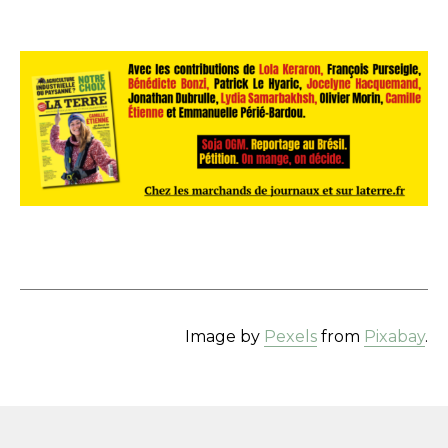
Image by
Pexels
from
Pixabay
.