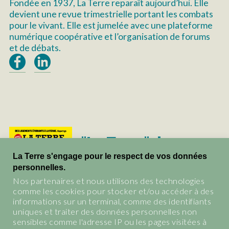
Fondée en 1937, La Terre reparaît aujourd’hui. Elle
devient une revue trimestrielle portant les combats
pour le vivant. Elle est jumelée avec une plateforme
numérique coopérative et l’organisation de forums
et de débats.
"La Terre", le
magazine du vivant.
La Terre s'engage pour le respect de vos données
personnelles.
Les abonnements et tous les
Nos partenaires et nous utilisons des technologies
anciens numéros de La Terre
comme les cookies pour stocker et/ou accéder à des
informations sur un terminal, comme des identifiants
BOUTIQUE
uniques et traiter des données personnelles non
sensibles comme l'adresse IP ou les pages visitées à