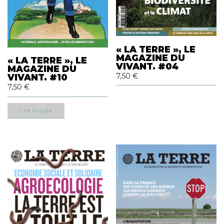
« LA TERRE », LE
MAGAZINE DU
« LA TERRE », LE
VIVANT. #04
MAGAZINE DU
7,50
€
VIVANT. #10
7,50
€
Lire la suite