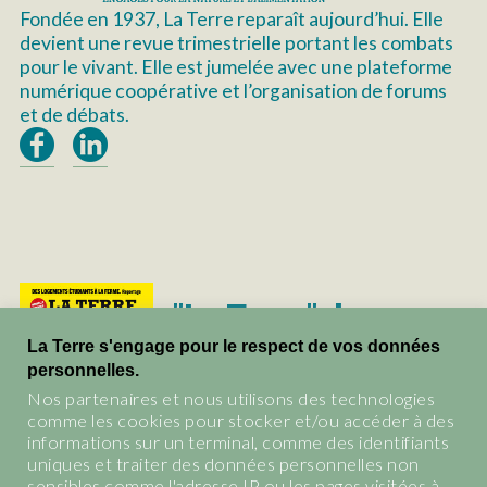
Fondée en 1937, La Terre reparaît aujourd’hui. Elle
devient une revue trimestrielle portant les combats
pour le vivant. Elle est jumelée avec une plateforme
numérique coopérative et l’organisation de forums
et de débats.
"La Terre", le
magazine du vivant.
La Terre s'engage pour le respect de vos données
personnelles.
Les abonnements et tous les
Nos partenaires et nous utilisons des technologies
anciens numéros de La Terre
comme les cookies pour stocker et/ou accéder à des
informations sur un terminal, comme des identifiants
BOUTIQUE
uniques et traiter des données personnelles non
sensibles comme l'adresse IP ou les pages visitées à