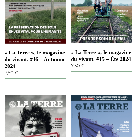
5
i
0
e
u
€
r
à
s
7
v
,
a
5
« La Terre », le magazine
r
« La Terre », le magazine
0
du vivant. #15 – Été 2024
i
du vivant. #16 – Automne
a
7,50
€
2024
€
t
7,50
€
i
o
n
s
.
L
e
s
o