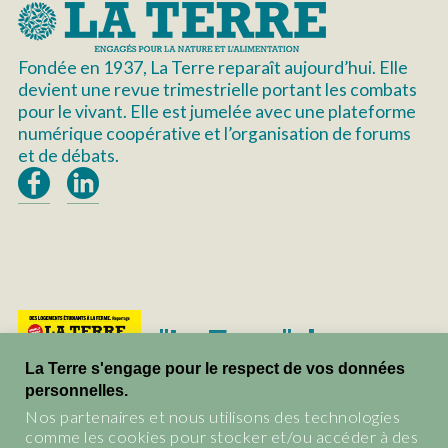
i
t
Fondée en 1937, La Terre reparaît aujourd’hui. Elle
devient une revue trimestrielle portant les combats
pour le vivant. Elle est jumelée avec une plateforme
numérique coopérative et l’organisation de forums
et de débats.
"La Terre", le
magazine du vivant.
La Terre s'engage pour le respect de vos données
personnelles.
Les abonnements et tous les
Nos partenaires et nous utilisons des technologies
anciens numéros de La Terre
comme les cookies pour stocker et/ou accéder à des