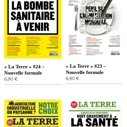
s
r
é
c
e
n
t
a
u
p
l
u
« La Terre » #23 –
« La Terre » #24 –
s
Nouvelle formule
Nouvelle formule
a
6,90
€
6,90
€
n
c
i
e
n