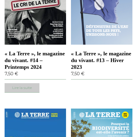
p
t
i
o
n
s
p
e
« La Terre », le magazine
« La Terre », le magazine
u
du vivant. #14 –
du vivant. #13 – Hiver
v
Printemps 2024
2023
e
7,50
€
7,50
€
n
t
Lire la suite
ê
t
r
e
c
h
o