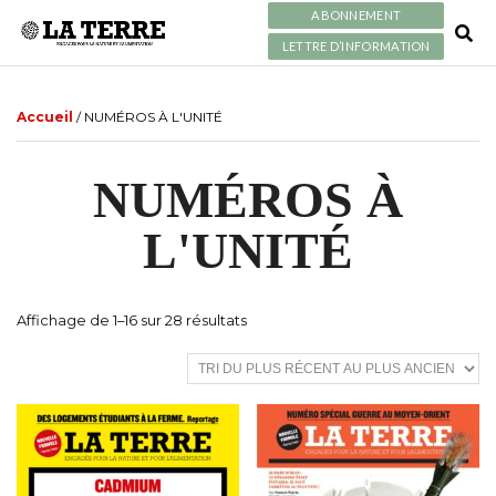
ABONNEMENT
LETTRE D’INFORMATION
Accueil
/ NUMÉROS À L'UNITÉ
NUMÉROS À
L'UNITÉ
T
Affichage de 1–16 sur 28 résultats
r
i
é
d
u
p
l
u