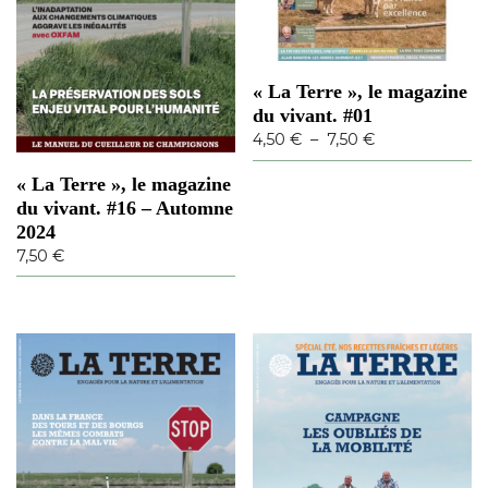
« La Terre », le magazine
du vivant. #01
P
4,50
€
–
7,50
€
l
C
« La Terre », le magazine
a
e
du vivant. #16 – Automne
g
p
2024
e
r
7,50
€
d
o
e
d
p
u
r
i
i
t
x
a
p
:
l
4
u
,
s