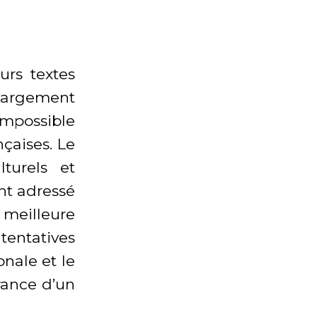
urs textes
 largement
impossible
çaises. Le
turels et
nt adressé
meilleure
entatives
nale et le
France d’un