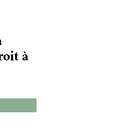
a
oit à