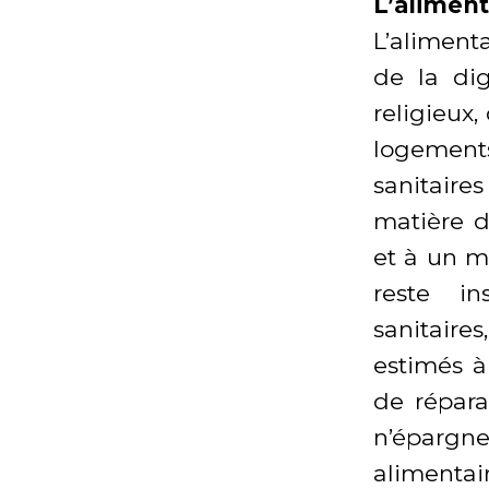
L’aliment
L’aliment
de la di
religieux
logements
sanitaire
matière d
et à un m
reste in
sanitaire
estimés à
de répara
n’éparg
aliment