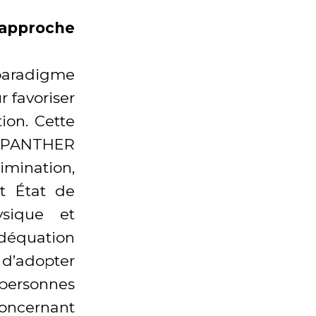
 approche
paradigme
r favoriser
ion. Cette
x PANTHER
mination,
t État de
hysique et
adéquation
i d’adopter
personnes
ncernant