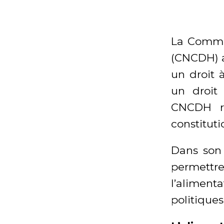
La Commis
(CNCDH) a
un droit 
un droit 
CNCDH re
constituti
Dans son
permett
l’aliment
politique