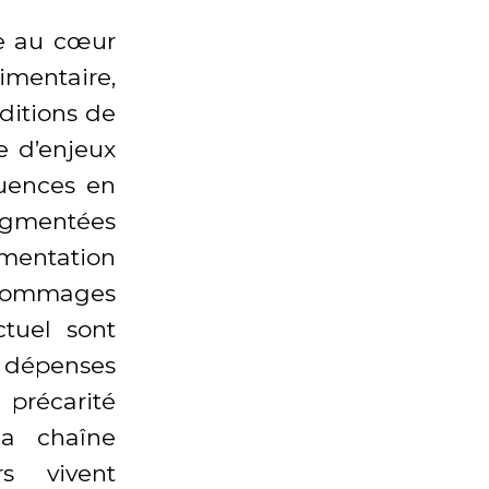
he au cœur
mentaire,
ditions de
e d’enjeux
quences en
segmentées
imentation
 dommages
ctuel sont
n dépenses
 précarité
a chaîne
s vivent