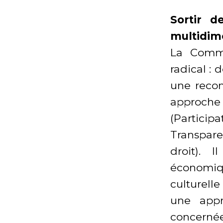
Sortir d
multidime
La Commi
radical : 
une recon
approche
(Partici
Transpar
droit). I
économiqu
culturelle
une appr
concern