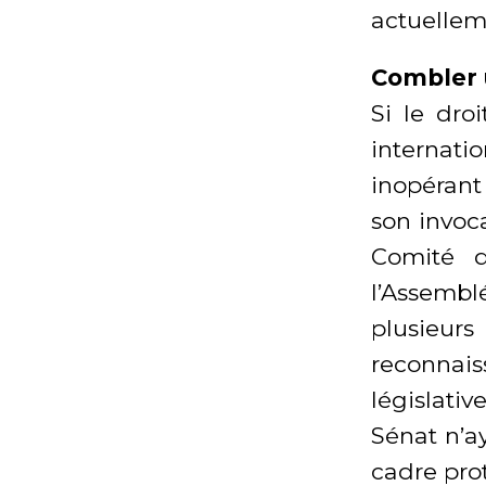
actuelleme
Combler 
Si le dro
internati
inopérant
son invoc
Comité d
l’Assembl
plusieur
reconnai
législati
Sénat n’ay
cadre prot