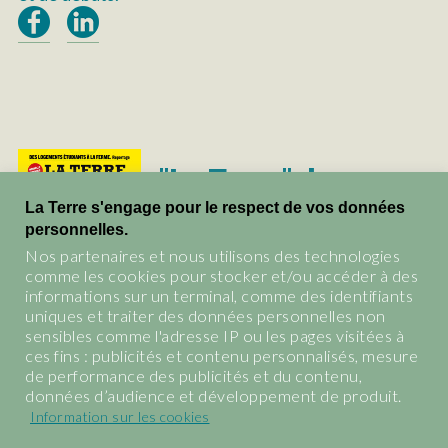
"La Terre", le
magazine du vivant.
La Terre s'engage pour le respect de vos données
personnelles.
Les abonnements et tous les
Nos partenaires et nous utilisons des technologies
anciens numéros de La Terre
comme les cookies pour stocker et/ou accéder à des
informations sur un terminal, comme des identifiants
BOUTIQUE
uniques et traiter des données personnelles non
sensibles comme l'adresse IP ou les pages visitées à
ces fins : publicités et contenu personnalisés, mesure
de performance des publicités et du contenu,
données d’audience et développement de produit.
Information sur les cookies