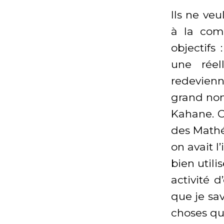
Ils ne veu
à la comp
objectifs
une réel
redevien
grand nom
Kahane. C
des Mathé
on avait 
bien utili
activité 
que je sa
choses que