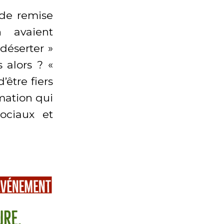
 de remise
h avaient
déserter »
 alors ? «
être fiers
rmation qui
ociaux et