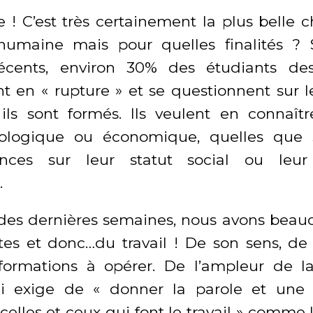
 ! C’est très certainement la plus belle 
é humaine mais pour quelles finalités ?
récents, environ 30% des étudiants de
nt en « rupture » et se questionnent sur l
ils sont formés. Ils veulent en connaîtr
écologique ou économique, quelles que s
nces sur leur statut social ou leur 
.
des dernières semaines, nous avons beau
ites et donc…du travail ! De son sens, de s
formations à opérer. De l’ampleur de l
qui exige de « donner la parole et une 
celles et ceux qui font le travail » comme