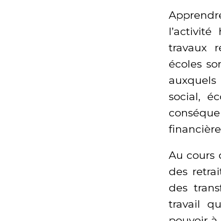
Apprendre
l’activit
travaux 
écoles so
auxquels 
social, 
conséque
financière
Au cours 
des retra
des trans
travail 
pouvoir à 