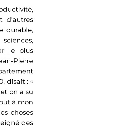
oductivité,
t d’autres
e durable,
sciences,
r le plus
ean-Pierre
épartement
disait : «
et on a su
 tout à mon
des choses
seigné des