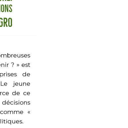
ombreuses
nir ? » est
prises de
 Le jeune
orce de ce
e décisions
s comme «
itiques.