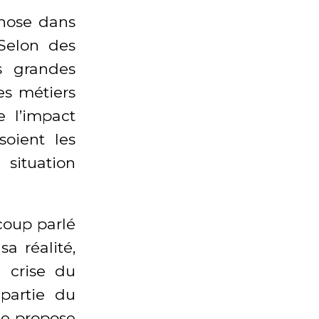
chose dans
 Selon des
s grandes
es métiers
e l’impact
oient les
situation
coup parlé
a réalité,
a crise du
partie du
 le propose