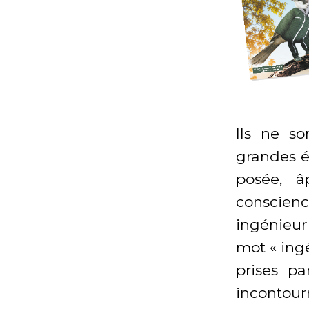
Ils ne s
grandes éc
posée, â
conscien
ingénieur
mot « ingé
prises p
incontourn