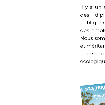
Il y a un
des dipl
publiquem
des emplo
Nous somm
et méritan
pousse g
écologiqu