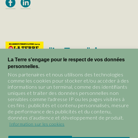
"La Terre", le
magazine du vivant.
La Terre s'engage pour le respect de vos données
personnelles.
Les abonnements et tous les
Nos partenaires et nous utilisons des technologies
anciens numéros de La Terre
comme les cookies pour stocker et/ou accéder à des
informations sur un terminal, comme des identifiants
BOUTIQUE
uniques et traiter des données personnelles non
sensibles comme l'adresse IP ou les pages visitées à
ces fins : publicités et contenu personnalisés, mesure
de performance des publicités et du contenu,
données d’audience et développement de produit.
Information sur les cookies
Mentions légales