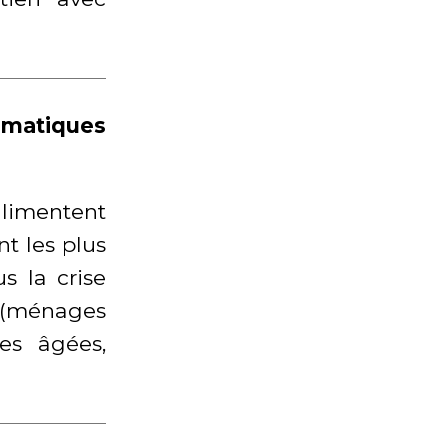
imatiques
alimentent
t les plus
s la crise
 (ménages
es âgées,