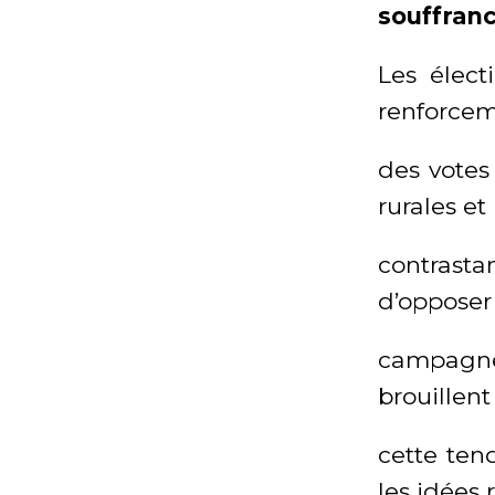
souffranc
Les élect
renforcem
des votes
rurales et
contrastan
d’opposer 
campagnes
brouillent
cette ten
les idées 