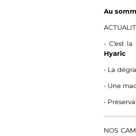
Au somma
ACTUALI
• C’est l
Hyaric
• La dégr
• Une mac
• Préserv
NOS CAM