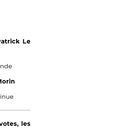
atrick Le
onde
Morin
tinue
 votes, les