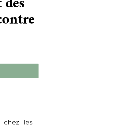
t des
contre
 chez les