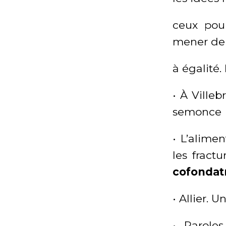
ceux pou
mener de 
à égalité. 
• À Ville
semonce
• L’alimen
les fractu
cofondatr
• Allier. 
• Parole