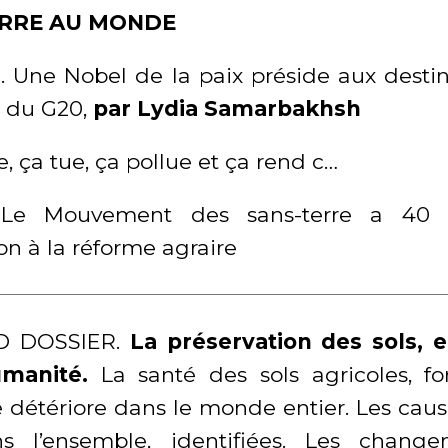
ERRE AU MONDE
. Une Nobel de la paix préside aux desti
 du G20,
par Lydia Samarbakhsh
e, ça tue, ça pollue et ça rend c…
. Le Mouvement des sans-terre a 40
on à la réforme agraire
D DOSSIER.
La préservation des sols, e
umanité.
La santé des sols agricoles, for
e détériore dans le monde entier. Les cau
ns l’ensemble, identifiées. Les chang