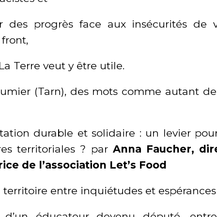
r des progrès face aux insécurités de v
front,
La Terre veut y être utile.
brumier (Tarn), des mots comme autant d
tation durable et solidaire : un levier po
res territoriales ? par
Anna Faucher, dire
ice de l’association Let’s Food
Un territoire entre inquiétudes et espérances
s d’un éducateur devenu député, entre