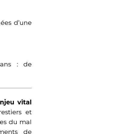
nées d’une
 ans : de
njeu vital
estiers et
ses du mal
ements de