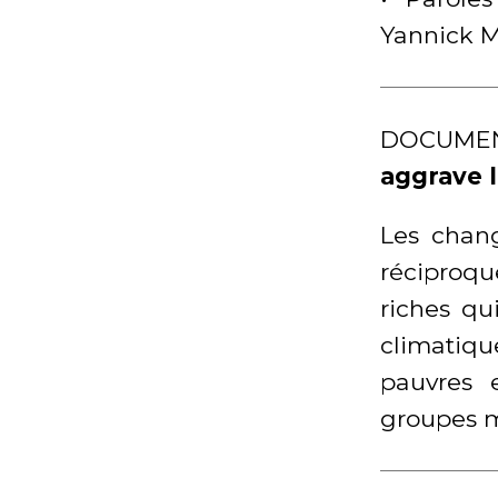
Yannick 
DOCUME
aggrave 
Les chang
réciproqu
riches qu
climatiq
pauvres 
groupes ma