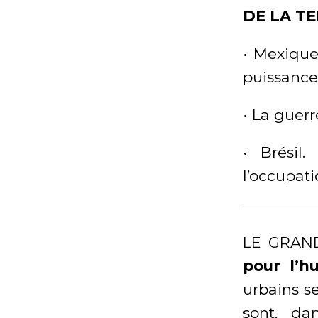
DE LA T
• Mexique
puissance
• La guerr
• Brésil
l’occupati
LE GRAN
pour l’h
urbains s
sont, da