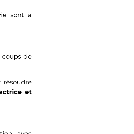
ie sont à
e coups de
ur résoudre
ctrice et
tien avec